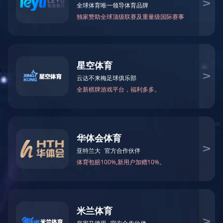
新闻中心
News Center
公司新闻
行业动态