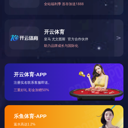
科研创新│利德曼
京经开
科研创新 │ 利德曼
ST2科研
喜讯丨利德曼荣登
子公司
会议回顾丨第二届
2023北京
会议预告丨利德曼
ZAODX世界
汇聚智慧 ：善济学
与您相
热烈祝贺：广开控
社第一
广州开发区管委会
股生命
广州市黄埔区委书
副主任
利德曼与高博医疗
记陈杰
喜讯！利德曼成功
集团达
喜讯！利德曼获评
入选“
喜讯！利德曼医学
北京市
利德曼荣获经开区
参考实
利德曼签约
五星公
利德曼与润达医疗
MAI47、纷享销客
利德曼董事长王凯
达成战
喜讯！利德曼医学
翔先生
阿匹斯科技两项新
参考实
心系武汉|北京利德
型冠状
喜讯：利德曼荣
曼向湖
“乘风.破浪.共创.辉
获“科技
喜讯：利德曼喜迎
煌”
感恩有你 一路同行
高新科
强强联手 共铸辉煌
丨利德